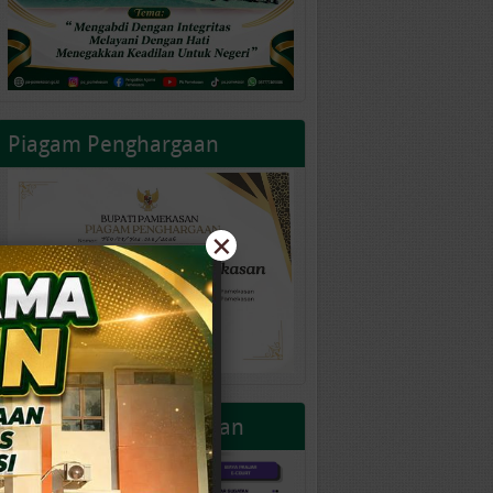
Piagam Penghargaan
×
Layanan PA Pamekasan