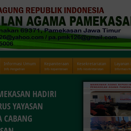
Informasi Umum
Kepaniteraan
Kesekretariatan
Layanan 
Info Pengadilan
Info Kepaniteraan
Info Kesekretariatan
Informasi/
A PAMEKASAN
A PAMEKASAN
 PA PAMEKASAN
MEKASAN HADIRI
AN RKBMN DAN
AN PRESTASI
DAN
RUS YAYASAN
DARING
SURABAYA AWARDS
A INTEGRITAS
A CABANG
ASAN