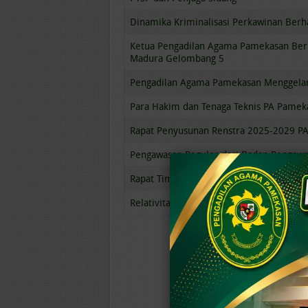
Dinamika Kriminalisasi Perkawinan Berh
Ketua Pengadilan Agama Pamekasan Ber
Madura Gelombang 5
Pengadilan Agama Pamekasan Menggelar
Para Hakim dan Tenaga Teknis PA Pameka
Rapat Penyusunan Renstra 2025-2029 P
Pengawasan Reguler dari Badan Pengaw
Rapat Tim BAPERJAKAT Pengadilan Aga
Relativitas Einstein dan Keadilan Hukum